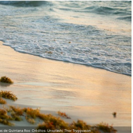
yas de Quintana Roo
Créditos: Unsplash/ Thor Tryggvason