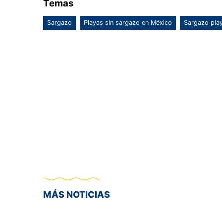
Temas
Sargazo
Playas sin sargazo en México
Sargazo pla
MÁS NOTICIAS