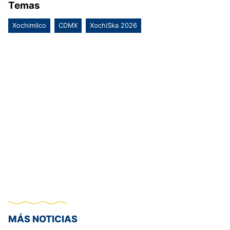
Temas
Xochimilco
CDMX
XochiSka 2026
MÁS NOTICIAS