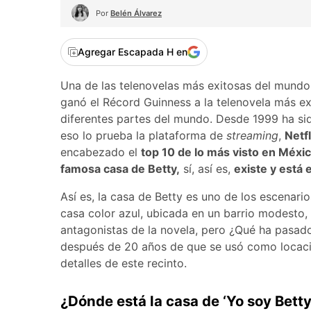
Por
Belén Álvarez
Agregar Escapada H en
Una de las telenovelas más exitosas del mund
ganó el Récord Guinness a la telenovela más exi
diferentes partes del mundo. Desde 1999 ha sid
eso lo prueba la plataforma de
streaming
,
Netfl
encabezado el
top 10 de lo más visto en Méxic
famosa casa de Betty,
sí, así es,
existe y está 
Así es, la casa de Betty es uno de los escenari
casa color azul, ubicada en un barrio modesto, 
antagonistas de la novela, pero ¿Qué ha pasad
después de 20 años de que se usó como locació
detalles de este recinto.
¿Dónde está la casa de ‘Yo soy Betty,