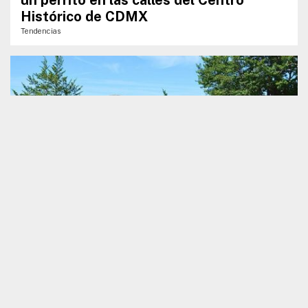
Histórico de CDMX
Tendencias
VIAJES MÁGICOS
El pueblito con misteriosas piedras
encimadas que se creía fueron talladas
por gigantes
Pueblos Mágicos