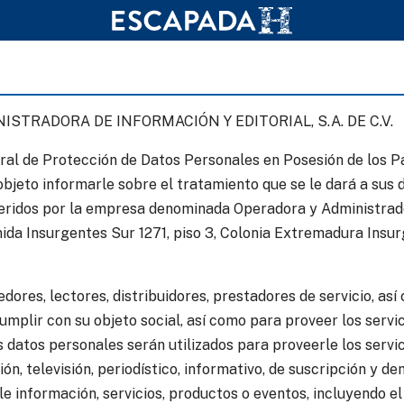
ISTRADORA DE INFORMACIÓN Y EDITORIAL, S.A. DE C.V.
ral de Protección de Datos Personales en Posesión de los Pa
objeto informarle sobre el tratamiento que se le dará a su
eridos por la empresa denominada Operadora y Administradora
enida Insurgentes Sur 1271, piso 3, Colonia Extremadura Insur
dores, lectores, distribuidores, prestadores de servicio, así
umplir con su objeto social, así como para proveer los servi
s datos personales serán utilizados para proveerle los servi
ión, televisión, periodístico, informativo, de suscripción y d
le información, servicios, productos o eventos, incluyendo el