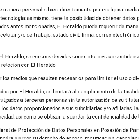
 manera personal o bien, directamente por cualquier medio el
 tecnología; asimismo, tiene la posibilidad de obtener datos 
dades antes mencionadas, El Heraldo puede requerir de manera
lular y/o de trabajo, estado civil, firma, correo electrónico, 
l Heraldo, serán considerados como información confidencial
 relación con El Heraldo.
 los medios que resulten necesarios para limitar el uso o di
os por El Heraldo, se limitará al cumplimiento de la finalid
lgados a terceras personas sin la autorización de su titular;
 los datos proporcionados a sus subsidiarias y/o afiliadas, la
vacidad, así como se obligan a guardar la confidencialidad de
eral de Protección de Datos Personales en Posesión de Partic
odrá ejercer su derecho de acceso, rectificación, cancelaci