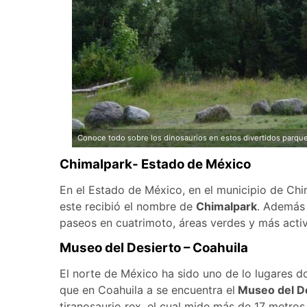
Conoce todo sobre los dinosaurios en estos divertidos parque
Chimalpark- Estado de México
En el Estado de México, en el municipio de Chim
este recibió el nombre de
Chimalpark
. Además
paseos en cuatrimoto, áreas verdes y más activi
Museo del Desierto – Coahuila
El norte de México ha sido uno de lo lugares d
que en Coahuila a se encuentra el
Museo del D
tiranosaurio rex, el cual mide más de 17 metros 