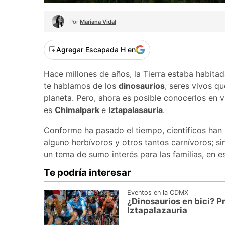
Por
Mariana Vidal
Agregar Escapada H en
Hace millones de años, la Tierra estaba habita
te hablamos de los
dinosaurios
, seres vivos q
planeta. Pero, ahora es posible conocerlos en 
es
Chimalpark
e
Iztapalasauria
.
Conforme ha pasado el tiempo, científicos han
alguno herbívoros y otros tantos carnívoros; s
un tema de sumo interés para las familias, en es
Te podría interesar
Eventos en la CDMX
¿Dinosaurios en bici? P
Iztapalazauria