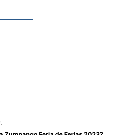
.
 a Zumpango Feria de Ferias 2023?