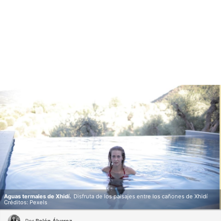
Aguas termales de Xhidí.
Disfruta de los paisajes entre los cañones de Xhidí
Créditos: Pexels
Por
Belén Álvarez