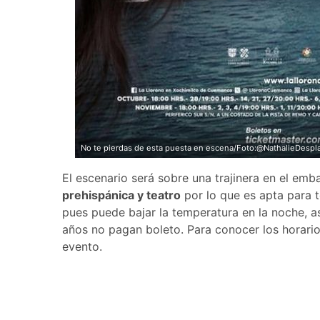
No te pierdas de esta puesta en escena/Foto:@NathalieDespl
El escenario será sobre una trajinera en el em
prehispánica y teatro
por lo que es apta para 
pues puede bajar la temperatura en la noche, a
años no pagan boleto. Para conocer los horarios
evento.