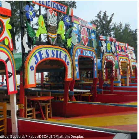
ditos: Especial/Pixabay/DEZALB/@NathalieDesplas