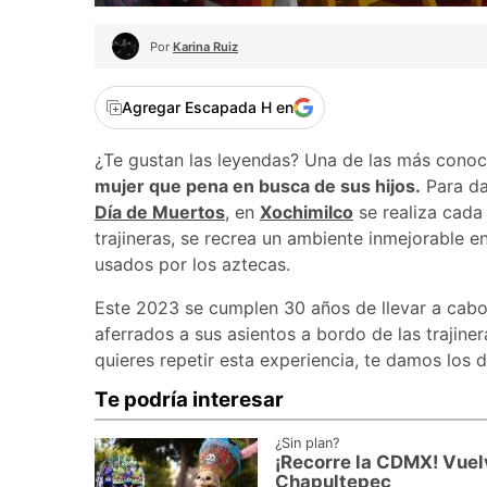
Por
Karina Ruiz
Agregar Escapada H en
¿Te gustan las leyendas? Una de las más conoc
mujer que pena en busca de sus hijos.
Para da
Día de Muertos
, en
Xochimilco
se realiza cada 
trajineras, se recrea un ambiente inmejorable 
usados por los aztecas.
Este 2023 se cumplen 30 años de llevar a cabo
aferrados a sus asientos a bordo de las trajiner
quieres repetir esta experiencia, te damos los
Te podría interesar
¿Sin plan?
¡Recorre la CDMX! Vuel
Chapultepec