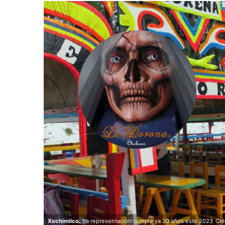
Xochimilco.
La representación cumple ya 30 años este 2023
Cré