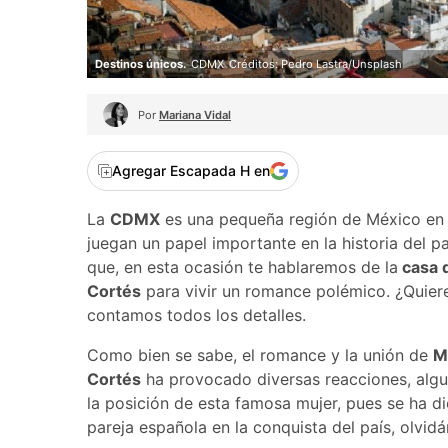
Destinos únicos.
CDMX
Créditos: Pedro Lastra/Unsplash
Por
Mariana Vidal
Agregar Escapada H en
La
CDMX
es una pequeña región de México en l
juegan un papel importante en la historia del 
que, en esta ocasión te hablaremos de la
casa 
Cortés
para vivir un romance polémico. ¿Quier
contamos todos los detalles.
Como bien se sabe, el romance y la unión de
Ma
Cortés
ha provocado diversas reacciones, algu
la posición de esta famosa mujer, pues se ha d
pareja española en la conquista del país, olvid