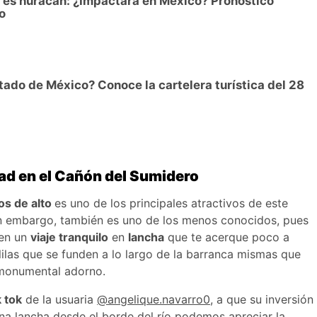
ya es huracán: ¿Impactará en México? Pronóstico
o
tado de México? Conoce la cartelera turística del 28
ad en el Cañón del Sumidero
os de alto
es uno de los principales atractivos de este
in embargo, también es uno de los menos conocidos, pues
 en un
viaje tranquilo
en
lancha
que te acerque poco a
lilas que se funden a lo largo de la barranca mismas que
e monumental adorno.
k tok
de la usuaria
@angelique.navarro0
, a que su inversión
na lancha desde el borde del río podemos apreciar la