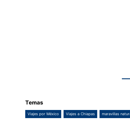
Temas
Viajes por México
Viajes a Chiapas
maravillas natur