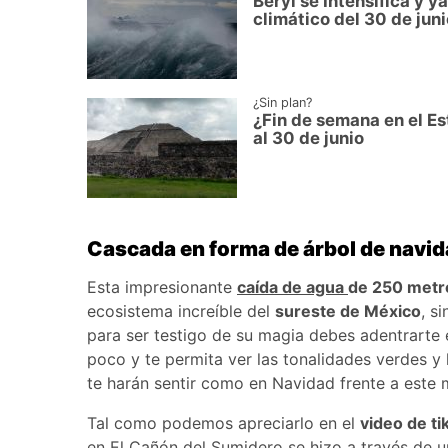
Beryl se Intensifica y 
climático del 30 de juni
¿Sin plan?
¿Fin de semana en el Es
al 30 de junio
Cascada en forma de árbol de navid
Esta impresionante
caída de agua
de 250 metr
ecosistema increíble del
sureste de México
, s
para ser testigo de su magia debes adentrarte
poco y te permita ver las tonalidades verdes y 
te harán sentir como en Navidad frente a est
Tal como podemos apreciarlo en el
video de ti
en El Cañón del Sumidero se hizo a través de u