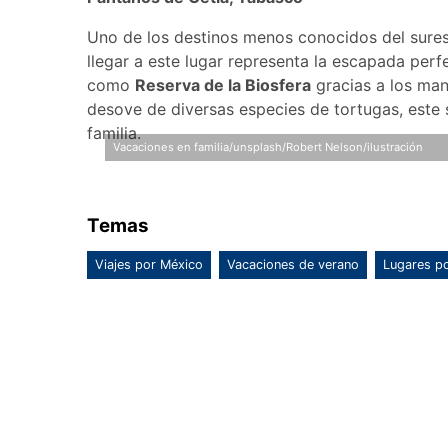
Uno de los destinos menos conocidos del sure
llegar a este lugar representa la escapada per
como
Reserva de la Biosfera
gracias a los man
desove de diversas especies de tortugas, este s
familia.
Vacaciones en familia/unsplash/Robert Nelson/ilustración
Temas
Viajes por México
Vacaciones de verano
Lugares p