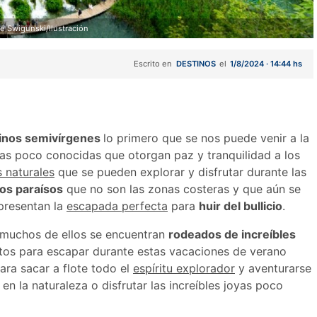
e Swigunski/Ilustración
Escrito en
DESTINOS
el
1/8/2024 · 14:44 hs
inos semivírgenes
lo primero que se nos puede venir a la
yas poco conocidas que otorgan paz y tranquilidad a los
 naturales
que se pueden explorar y disfrutar durante las
ros paraísos
que no son las zonas costeras y que aún se
presentan la
escapada perfecta
para
huir del bullicio
.
e muchos de ellos se encuentran
rodeados de increíbles
ctos para escapar durante estas vacaciones de verano
para sacar a flote todo el
espíritu explorador
y aventurarse
n la naturaleza o disfrutar las increíbles joyas poco