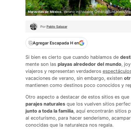
Maravillas de México.
Verano inolvidable
Créditos: Unsplash/Mik
Por
Pablo Salazar
Agregar Escapada H en
Si bien es cierto que cuando hablamos de
dest
mente son las
playas alrededor del mundo
, jo
viajeros y representan verdaderos
espectáculos
vacaciones de verano, sin embargo, existen
ot
mantienen como destinos poco conocidos y re
Otro aspecto a destacar de estos sitios es qu
parajes naturales
que los vuelven sitios perfe
junto a toda la familia
, aquí encontrarán sitios 
al ecoturismo, para hacer senderismo, acampar e
conocidas que la naturaleza nos regala.