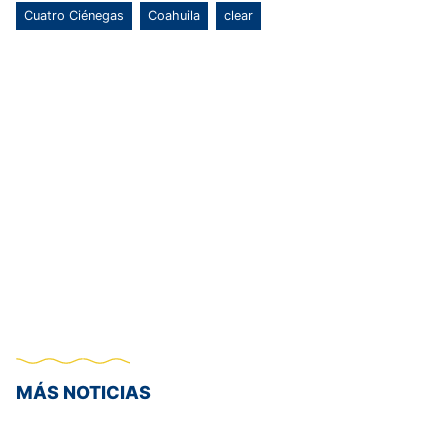
Cuatro Ciénegas
Coahuila
clear
MÁS NOTICIAS