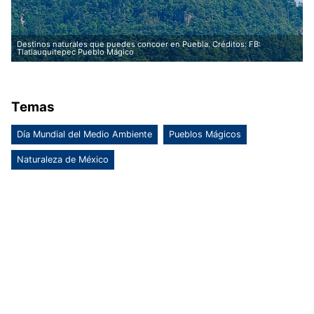
Destinos naturales que puedes concoer en Puebla. Créditos: FB:
Tlatlauquitepec Pueblo Mágico
Temas
Día Mundial del Medio Ambiente
Pueblos Mágicos
Naturaleza de México