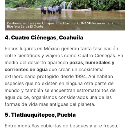
Destinos naturales en Chiapas. Créditos: FB: CONANP-Reserva de la
Biosfera Selva El Ocote
4. Cuatro Ciénegas, Coahuila
Pocos lugares en México generan tanta fascinación
entre científicos y viajeros como Cuatro Ciénegas. En
medio del desierto aparecen
pozas, humedales y
corrientes de agua
que crean un ecosistema
extraordinario protegido desde 1994. Ahí habitan
especies que no existen en ninguna otra parte del
mundo y también se encuentran estromatolitos de
agua dulce, organismos considerados una de las
formas de vida más antiguas del planeta.
5. Tlatlauquitepec, Puebla
Entre montañas cubiertas de bosques y aire fresco,