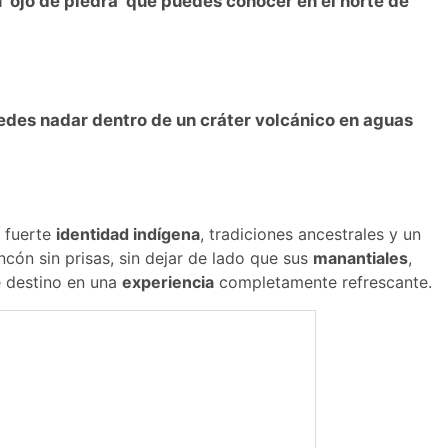
u ‘ojo de piedra’ que puedes conocer en el norte de
uedes nadar dentro de un cráter volcánico en aguas
 fuerte
identidad indígena
, tradiciones ancestrales y un
ncón sin prisas, sin dejar de lado que sus
manantiales
,
e destino en una
experiencia
completamente refrescante.