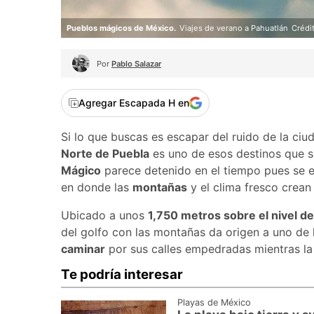
Pueblos mágicos de México.
Viajes de verano a Pahuatlán
Crédi
Por
Pablo Salazar
Agregar Escapada H en
Si lo que buscas es escapar del ruido de la ci
Norte de Puebla
es uno de esos destinos que 
Mágico
parece detenido en el tiempo pues se 
en donde las
montañas
y el clima fresco crean
Ubicado a unos
1,750 metros sobre el nivel de
del golfo con las montañas da origen a uno de
caminar
por sus calles empedradas mientras la n
Te podría interesar
Playas de México