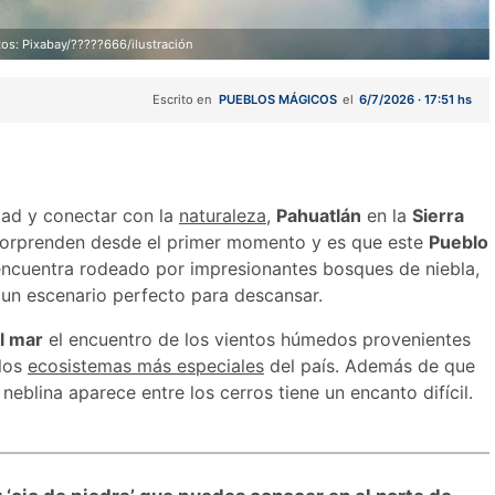
tos: Pixabay/?????666/ilustración
Escrito en
PUEBLOS MÁGICOS
el
6/7/2026 · 17:51 hs
udad y conectar con la
naturaleza
,
Pahuatlán
en la
Sierra
sorprenden desde el primer momento y es que este
Pueblo
encuentra rodeado por impresionantes bosques de niebla,
 un escenario perfecto para descansar.
l mar
el encuentro de los vientos húmedos provenientes
 los
ecosistemas más especiales
del país. Además de que
eblina aparece entre los cerros tiene un encanto difícil.