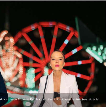
cano desde Espinoza Paz, Majo Aguilar, Julión Álvarez, entre otros ¡No te la