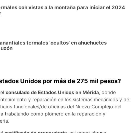
ermales con vistas a la montaña para iniciar el 2024
e
anantiales termales ‘ocultos’ en ahuehuetes
puzón
stados Unidos por más de 275 mil pesos?
 el
consulado de Estados Unidos en Mérida
, donde
antenimiento y reparación en los sistemas mecánicos y de
dificios funcionales/de oficinas del Nuevo Complejo del
ia trabajando como plomero en la reparación y
ería.
el
certificado de preparatoria
, así como alguna