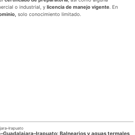
rcial o industrial, y
licencia de manejo vigente
. En
ominio,
solo conocimiento limitado.
jara–Irapuato
–Guadalajara–Irapuato: Balnearios y aguas termales