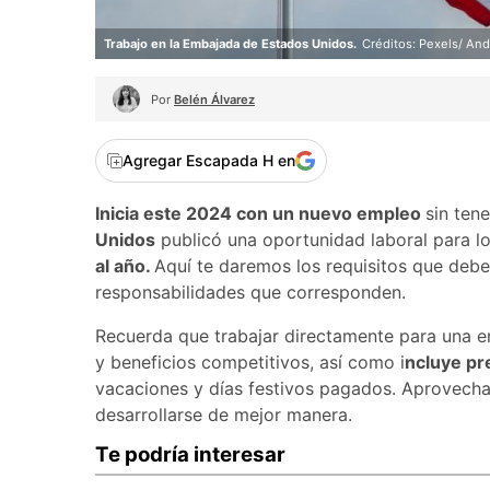
Trabajo en la Embajada de Estados Unidos.
Créditos: Pexels/ And
Por
Belén Álvarez
Agregar Escapada H en
Inicia este 2024 con un nuevo empleo
sin ten
Unidos
publicó una oportunidad laboral para l
al año.
Aquí te daremos los requisitos que debe
responsabilidades que corresponden.
Recuerda que trabajar directamente para una em
y beneficios competitivos, así como i
ncluye pr
vacaciones y días festivos pagados. Aprovecha
desarrollarse de mejor manera.
Te podría interesar