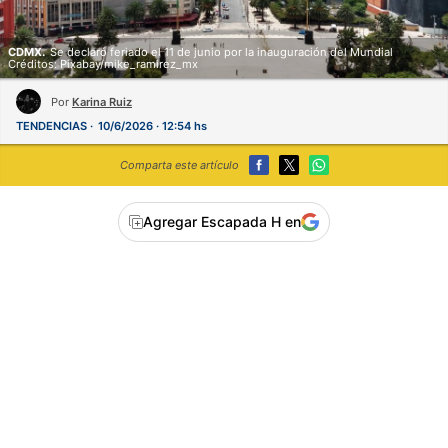
CDMX.
Se declaró feriado el 11 de junio por la inauguración del Mundial
Créditos: Pixabay/mike_ramirez_mx
Por
Karina Ruiz
TENDENCIAS
10/6/2026 · 12:54 hs
Comparta este artículo
Agregar Escapada H en