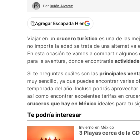
Por
Belén Álvarez
Agregar Escapada H en
Viajar en un
crucero turístico
es una de las me
no importa la edad se trata de una alternativa e
En esta ocasión te vamos a compartir algunos 
para la aventura, donde encontrarás
actividade
Si te preguntas cuáles son las
principales vent
muy sencillo, ya que puedes encontrar varias of
temporada del año. Incluso podrás aprovechar 
así como encontrar excelentes tarifas en crucer
cruceros que hay en México
ideales para tu s
Te podría interesar
Invierno en México
3 Playas cerca de la CD