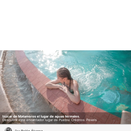
Izúcar de Matamoros el lugar de aguas termales.
Descubre este encantador lugar de Puebla
Créditos: Pexels
Por
Belén Álvarez