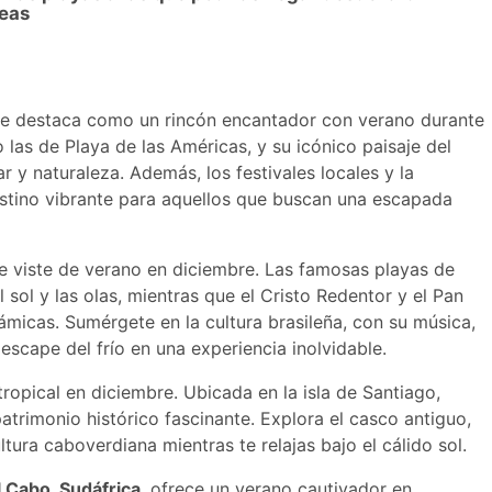
reas
ife destaca como un rincón encantador con verano durante
las de Playa de las Américas, y su icónico paisaje del
 y naturaleza. Además, los festivales locales y la
stino vibrante para aquellos que buscan una escapada
e viste de verano en diciembre. Las famosas playas de
 sol y las olas, mientras que el Cristo Redentor y el Pan
micas. Sumérgete en la cultura brasileña, con su música,
escape del frío en una experiencia inolvidable.
 tropical en diciembre. Ubicada en la isla de Santiago,
trimonio histórico fascinante. Explora el casco antiguo,
ltura caboverdiana mientras te relajas bajo el cálido sol.
l Cabo, Sudáfrica
, ofrece un verano cautivador en