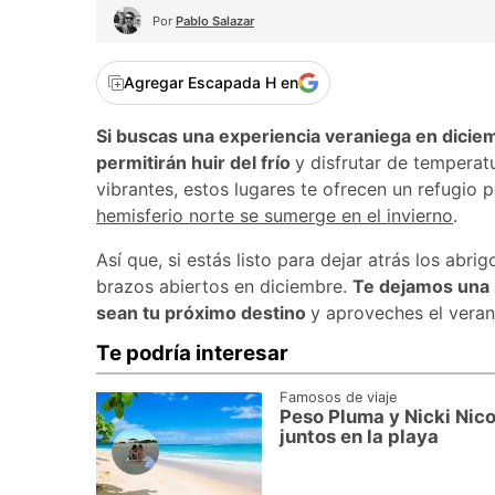
Por
Pablo Salazar
Agregar Escapada H en
Si buscas una experiencia veraniega en dicie
permitirán huir del frío
y disfrutar de temperat
vibrantes, estos lugares te ofrecen un refugio p
hemisferio norte se sumerge en el invierno
.
Así que, si estás listo para dejar atrás los abri
brazos abiertos en diciembre.
Te dejamos una l
sean tu próximo destino
y aproveches el vera
Te podría interesar
Famosos de viaje
Peso Pluma y Nicki Nic
juntos en la playa