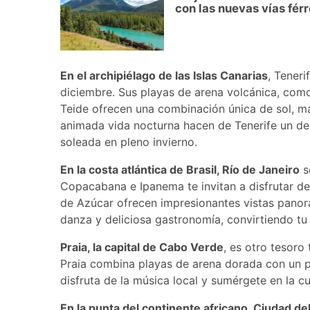
con las nuevas vías fér
En el archipiélago de las Islas Canarias
, Tener
diciembre. Sus playas de arena volcánica, como 
Teide ofrecen una combinación única de sol, mar
animada vida nocturna hacen de Tenerife un de
soleada en pleno invierno.
En la costa atlántica de Brasil, Río de Janeiro
s
Copacabana e Ipanema te invitan a disfrutar del
de Azúcar ofrecen impresionantes vistas panorá
danza y deliciosa gastronomía, convirtiendo tu 
Praia, la capital de Cabo Verde
, es otro tesoro
Praia combina playas de arena dorada con un pa
disfruta de la música local y sumérgete en la cu
En la punta del continente africano, Ciudad de