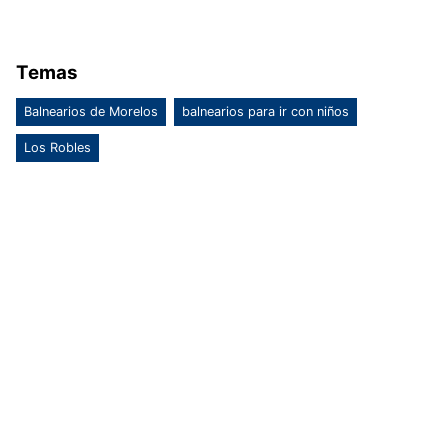
Temas
Balnearios de Morelos
balnearios para ir con niños
Los Robles