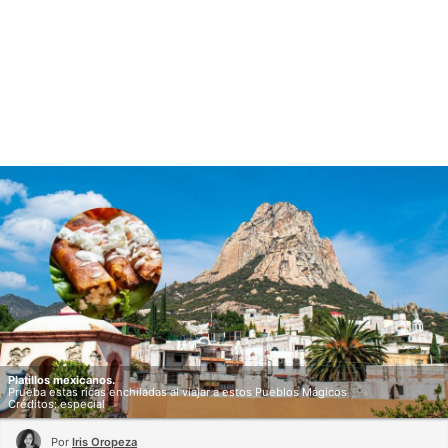
Platillos mexicanos.
Prueba estas ricas enchiladas al viajar a estos Pueblos Mágicos
Créditos: especial
Por
Iris Oropeza