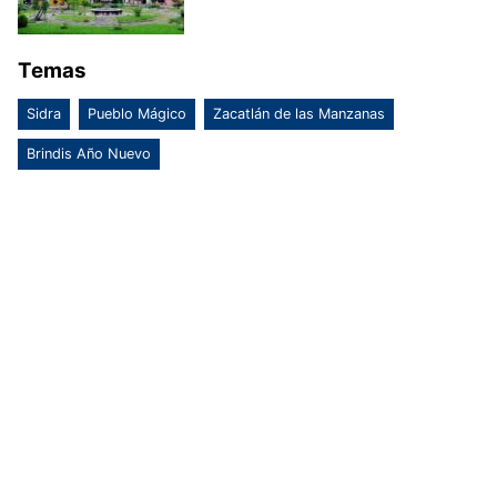
Temas
Sidra
Pueblo Mágico
Zacatlán de las Manzanas
Brindis Año Nuevo