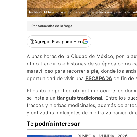
Hidalgo.
El Pueblo Mágico para comprar artesanías y degustar pu
Por
Samantha de la Vega
Agregar Escapada H en
A unas horas de la Ciudad de México, por la a
ritmo tranquilo e historias de su época como c
maravilloso para recorrer a pie, donde los andad
oportunidad de vivir una
ESCAPADA
de fin de 
El punto de partida obligatorio ocurre los domin
se instala un
tianguis tradicional
.
Entre los pue
frescos y hierbas medicinales, además de artes
y cotizados molcajetes de piedra volcánica dir
Te podría interesar
RUMBO AL MUNDIAL 2026