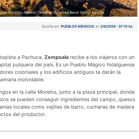
lque
Créditos: Pexels/ Christian Gutierrez Nava/ Sectur México
Escrito en
PUEBLOS MÁGICOS
el
2/6/2026 · 07:15 hs
utopista a Pachuca,
Zempoala
recibe a los viajeros con un
apital pulquera del país. Es un Pueblo Mágico hidalguense
ores coloniales y los edificios antiguos te darán la
semana inolvidable.
gos en la calle Morelos, junto a la plaza principal, donde
stos se pueden conseguir ingredientes del campo, quesos
anías locales como vajillas de barro, cucharas de madera
ectos del productor.