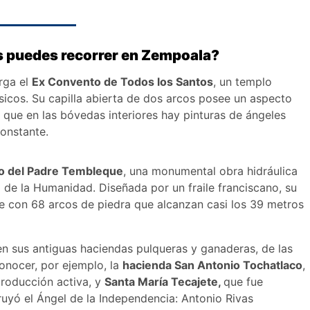
s puedes recorrer en Zempoala?
erga el
Ex Convento de Todos los Santos
, un templo
sicos. Su capilla abierta de dos arcos posee un aspecto
s que en las bóvedas interiores hay pinturas de ángeles
constante.
 del Padre Tembleque
, una monumental obra hidráulica
de la Humanidad. Diseñada por un fraile franciscano, su
e con 68 arcos de piedra que alcanzan casi los 39 metros
 en sus antiguas haciendas pulqueras y ganaderas, de las
onocer, por ejemplo, la
hacienda San Antonio Tochatlaco
,
producción activa, y
Santa María Tecajete,
que fue
uyó el Ángel de la Independencia: Antonio Rivas