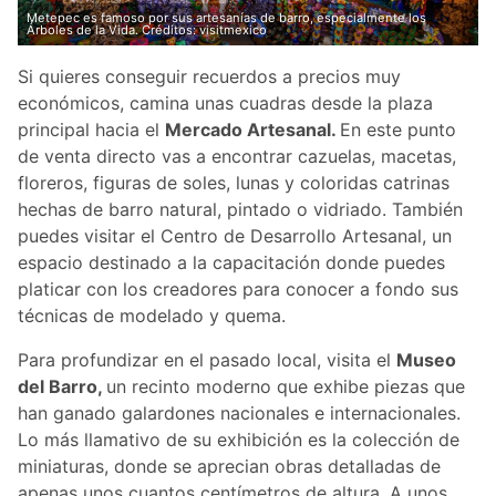
Metepec es famoso por sus artesanías de barro, especialmente los
Árboles de la Vida. Créditos: visitmexico
Si quieres conseguir recuerdos a precios muy
económicos, camina unas cuadras desde la plaza
principal hacia el
Mercado Artesanal.
En este punto
de venta directo vas a encontrar cazuelas, macetas,
floreros, figuras de soles, lunas y coloridas catrinas
hechas de barro natural, pintado o vidriado. También
puedes visitar el Centro de Desarrollo Artesanal, un
espacio destinado a la capacitación donde puedes
platicar con los creadores para conocer a fondo sus
técnicas de modelado y quema.
Para profundizar en el pasado local, visita el
Museo
del Barro,
un recinto moderno que exhibe piezas que
han ganado galardones nacionales e internacionales.
Lo más llamativo de su exhibición es la colección de
miniaturas, donde se aprecian obras detalladas de
apenas unos cuantos centímetros de altura. A unos