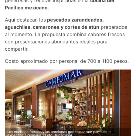
generosas y recetas inspiradas en la
cocina del
Pacífico mexicano
.
Aquí destacan los
pescados zarandeados,
aguachiles, camarones y cortes de atún
preparados
al momento. La propuesta combina sabores frescos
con presentaciones abundantes ideales para
compartir.
Costo aproximado por persona: de 700 a 1100 pesos.
Los mariscos frescos y las porciones generosas son parte de la
experiencia culinaria. | Foto: Tripadvisor.