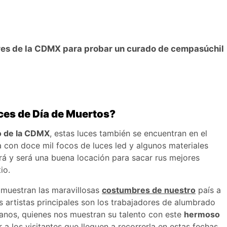
ares de la CDMX para probar un curado de cempasúchil
uces de Día de Muertos?
o de la CDMX
, estas luces también se encuentran en el
 con doce mil focos de luces led y algunos materiales
rá y será una buena locación para sacar rus mejores
tio.
e muestran las maravillosas
costumbres de nuestro
país a
s artistas principales son los trabajadores de alumbrado
rbanos, quienes nos muestran su talento con este
hermoso
 a los visitantes que lleguen a recorrerla en estas fechas.