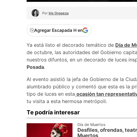
Por
Iris Oropeza
Agregar Escapada H en
Ya está listo el decorado temático de
Día de M
de octubre, las autoridades del Gobierno capit
nuestros difuntos, en un decorado de luces ins
Posada
.
Al evento asistió la jefa de Gobierno de la Ciu
alumbrado público y comentó que esta es la prim
tipo de luces en esta
ocasión tan representati
tu visita a esta hermosa metrópoli.
Te podría interesar
Día de Muertos
Desfiles, ofrendas, tea
Muertos