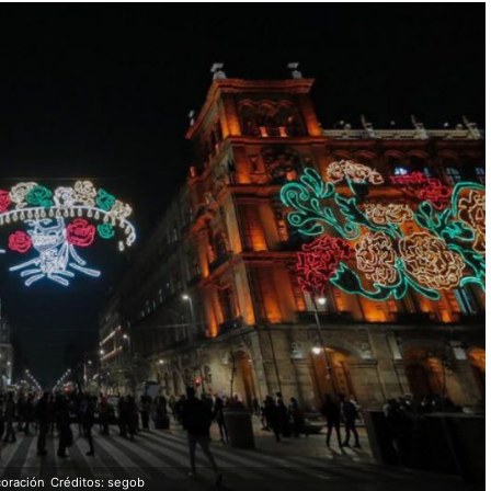
coración
Créditos: segob