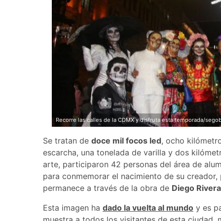
Recorre las calles de la CDMX y disfruta esta temporada/sego
Se tratan de
doce mil focos led
, ocho kilómetr
escarcha, una tonelada de varilla y dos kilóm
arte, participaron 42 personas del área de alu
para conmemorar el nacimiento de su creador, 
permanece a través de la obra de
Diego Rivera
Esta imagen ha
dado la vuelta al mundo
y es pa
muestra a todos los visitantes de esta ciudad, 