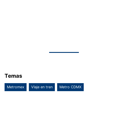
Temas
Metromex
VIaje en tren
Metro CDMX