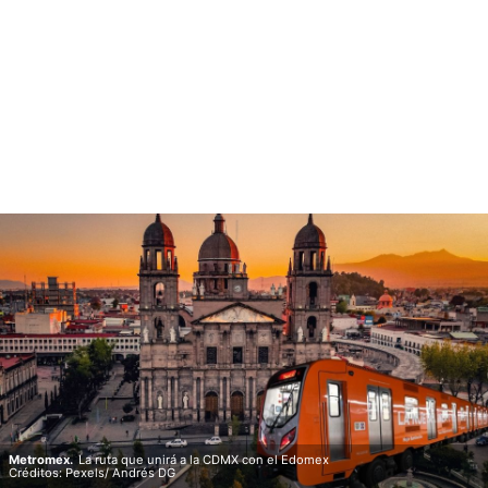
Metromex.
La ruta que unirá a la CDMX con el Edomex
Créditos: Pexels/ Andrés DG