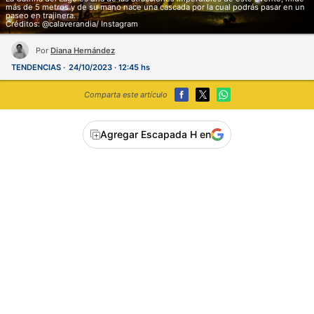
más de 5 metros y de su mano nace una cascada por la cual podrás pasar en un
paseo en trajinera.
Créditos: @calaverandia/ Instagram
Por
Diana Hernández
TENDENCIAS
24/10/2023 · 12:45 hs
Comparta este artículo
Agregar Escapada H en