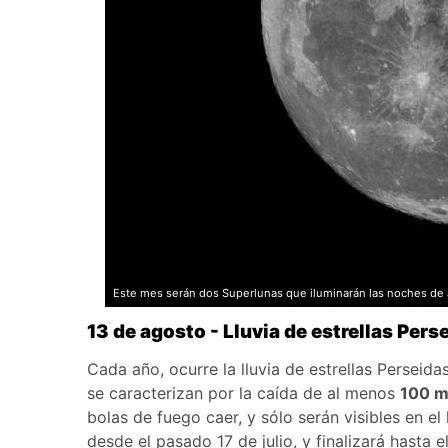
Este mes serán dos Superlunas que iluminarán las noches de 
13 de agosto - Lluvia de estrellas Pers
Cada año, ocurre la lluvia de estrellas Persei
se caracterizan por la caída de al menos
100 m
bolas de fuego caer, y sólo serán visibles en el 
desde el pasado 17 de julio, y finalizará hasta