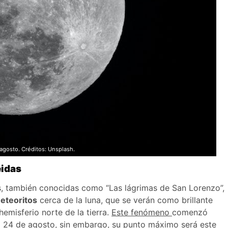
agosto. Créditos: Unsplash.
eidas
das, también conocidas como “Las lágrimas de San Lorenzo”,
eteoritos
cerca de la luna, que se verán como brillante
hemisferio norte de la tierra.
Este fenómeno
comenzó
 el 24 de agosto, sin embargo, su punto máximo será este