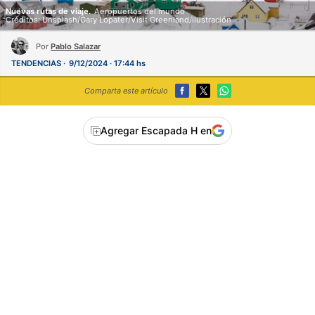
Nuevas rutas de viaje.
Aeropuertos del mundo
Créditos: Unsplash/Gary Lopater/Visit Greenland/ilustración
Por
Pablo Salazar
TENDENCIAS
9/12/2024 · 17:44 hs
Comparta este artículo
Agregar Escapada H en