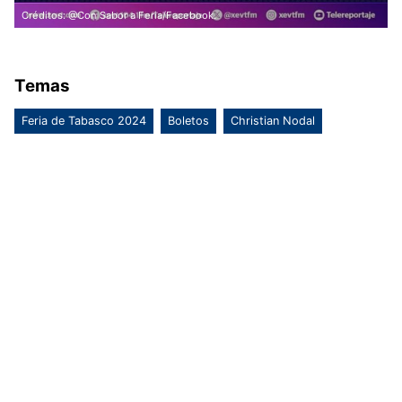
Créditos: @Con Sabor a Feria/Facebook.
Temas
Feria de Tabasco 2024
Boletos
Christian Nodal