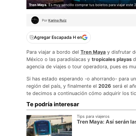
Tren Maya.
Es muy sencillo comprar tus boletos para viajar este
Por
Karina Ruiz
Agregar Escapada H en
Para viajar a bordo del
Tren Maya
y disfrutar d
México o las paradisíacas y
tropicales playas
d
agencia de viajes o tour operadora, pues es mu
Si has estado esperando -o ahorrando- para u
región del país, y finalmente el
2026
será el añ
te decimos a continuación cómo adquirir los tic
Te podría interesar
Tips para viajeros
Tren Maya: Así serán l