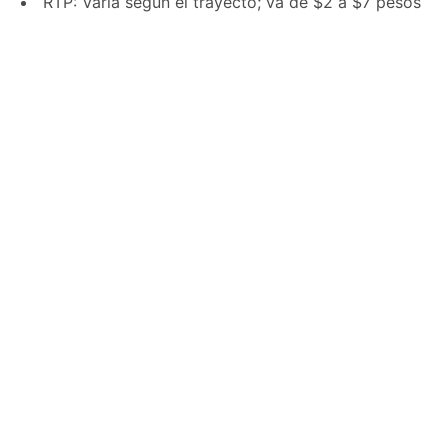
RTP: Varía según el trayecto; va de $2 a $7 pesos