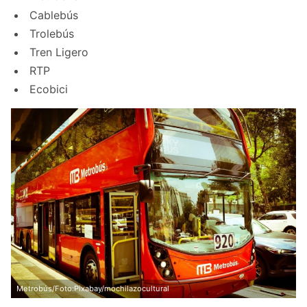
Cablebús
Trolebús
Tren Ligero
RTP
Ecobici
Metrobús/Foto:Pixabay/mochilazocultural