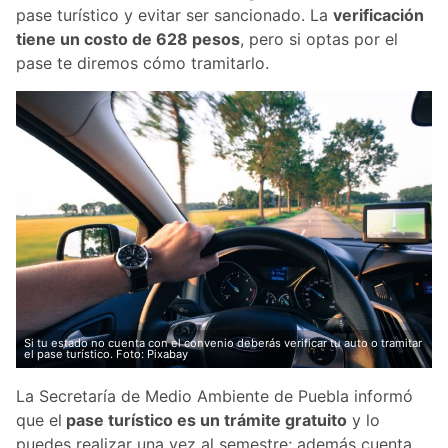
pase turístico y evitar ser sancionado. La
verificación
tiene un costo de 628 pesos
, pero si optas por el
pase te diremos cómo tramitarlo.
Si tu estado no cuenta con el convenio deberás verificar tu auto o tramitar
el pase turístico. Foto: Pixabay
La Secretaría de Medio Ambiente de Puebla informó
que el
pase turístico es un trámite gratuito
y lo
puedes realizar una vez al semestre; además cuenta