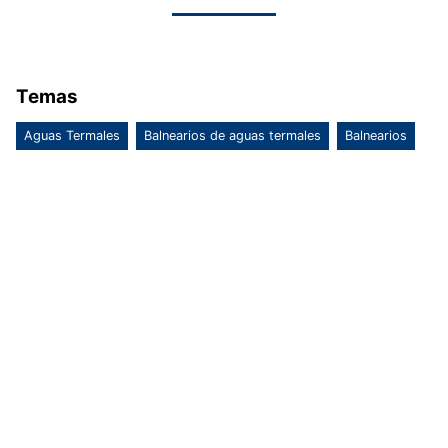
Temas
Aguas Termales
Balnearios de aguas termales
Balnearios