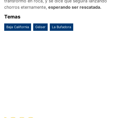
transformó en roca, y se dice que seguirá lanzando
chorros eternamente,
esperando ser rescatada.
Temas
Baja California
Géiser
La Bufadora