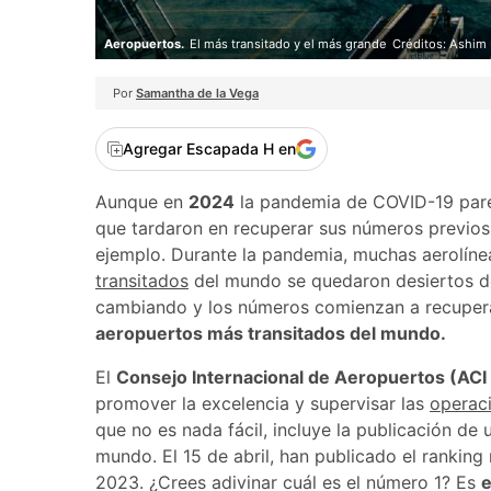
Aeropuertos.
El más transitado y el más grande
Créditos: Ashim 
Por
Samantha de la Vega
Agregar Escapada H en
Aunque en
2024
la pandemia de COVID-19 parec
que tardaron en recuperar sus números previos
ejemplo. Durante la pandemia, muchas aerolíne
transitados
del mundo se quedaron desiertos de 
cambiando y los números comienzan a recupera
aeropuertos más transitados del mundo.
El
Consejo Internacional de Aeropuertos (ACI
promover la excelencia y supervisar las
operac
que no es nada fácil, incluye la publicación de
mundo. El 15 de abril, han publicado el rankin
2023. ¿Crees adivinar cuál es el número 1? Es
e