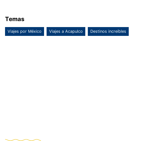
Temas
Viajes por México
Viajes a Acapulco
Destinos increíbles