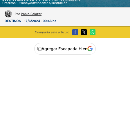
Créditos: Pixabay/darvinsantos/ilustración
Por
Pablo Salazar
DESTINOS
17/6/2024 · 09:46 hs
Comparta este artículo
Agregar Escapada H en