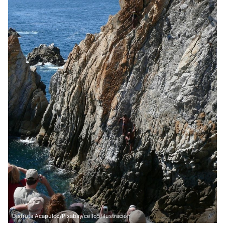
Disfruta Acapulco/Pixabay/cello5/ilustración