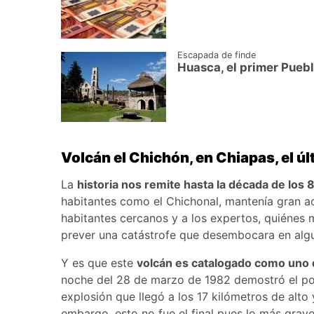
Escapada de finde
Huasca, el primer Pueb
Volcán el Chichón, en Chiapas, el ú
La
historia nos remite hasta la década de los 
habitantes como el Chichonal, mantenía gran ac
habitantes cercanos y a los expertos, quiénes 
prever una catástrofe que desembocara en alg
Y es que este
volcán es catalogado como uno d
noche del 28 de marzo de 1982 demostró el por
explosión que llegó a los 17 kilómetros de alt
embargo, esto no fue el final pues lo más grave