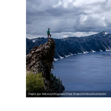
Viajes por México/Unsplash/Vlad Shapochnikov/ilustración