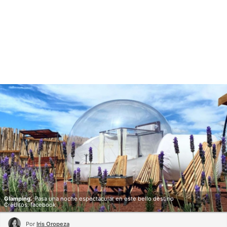
Glamping.
Pasa una noche espectacular en este bello destino
Créditos: facebook
Por
Iris Oropeza