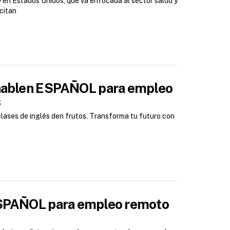
 en Estados Unidos, que va enfocada al sector salud y
icitan
e hablen ESPAÑOL para empleo
s
clases de inglés den frutos. Transforma tu futuro con
 ESPAÑOL para empleo remoto