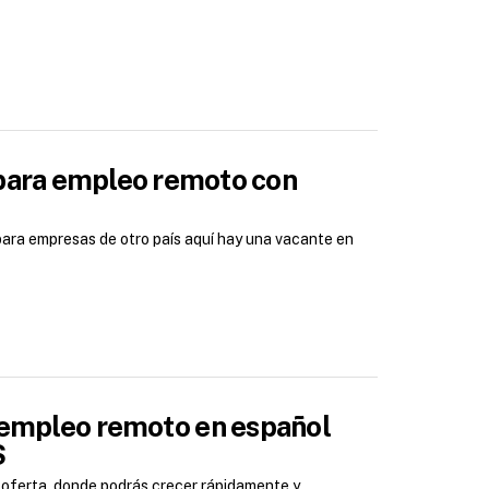
 para empleo remoto con
para empresas de otro país aquí hay una vacante en
a empleo remoto en español
S
a oferta, donde podrás crecer rápidamente y