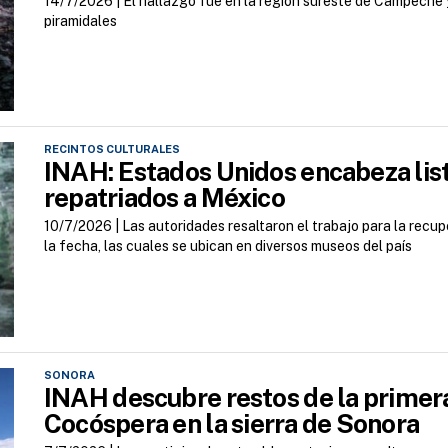
14/7/2026 |
El hallazgo fue en la región sureste de Campeche
piramidales
RECINTOS CULTURALES
INAH: Estados Unidos encabeza list
repatriados a México
10/7/2026 |
Las autoridades resaltaron el trabajo para la rec
la fecha, las cuales se ubican en diversos museos del país
SONORA
INAH descubre restos de la primera
Cocóspera en la sierra de Sonora