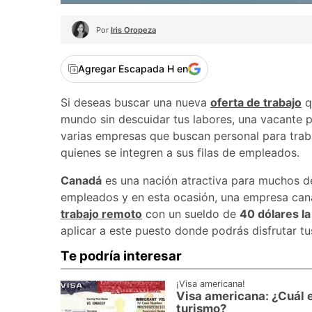
Por
Iris Oropeza
Agregar Escapada H en
Si deseas buscar una nueva
oferta de trabajo
qu
mundo sin descuidar tus labores, una vacante 
varias empresas que buscan personal para trab
quienes se integren a sus filas de empleados.
Canadá
es una nación atractiva para muchos de
empleados y en esta ocasión, una empresa can
trabajo remoto
con un sueldo de
40 dólares la
aplicar a este puesto donde podrás disfrutar tu
Te podría interesar
¡Visa americana!
Visa americana: ¿Cuál 
turismo?