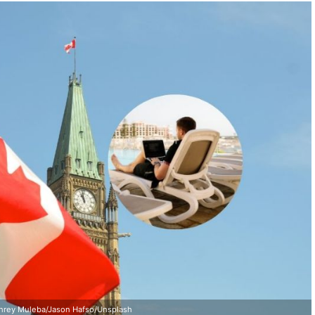
hrey Muleba/Jason Hafso/Unsplash