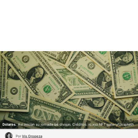
Dólares.
Así inician su jornada las divisas
Créditos: rc.xyz NFT gallery/Unsplash
Por
Iris Oropeza