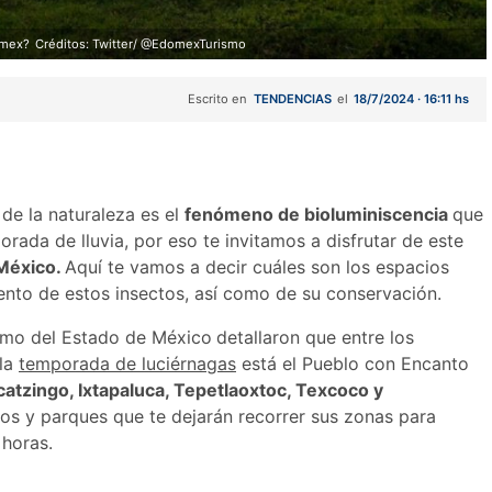
omex?
Créditos: Twitter/ @EdomexTurismo
Escrito en
TENDENCIAS
el
18/7/2024 · 16:11 hs
de la naturaleza es el
fenómeno de bioluminiscencia
que
rada de lluvia, por eso te invitamos a disfrutar de este
México.
Aquí te vamos a decir cuáles son los espacios
ento de estos insectos, así como de su conservación.
ismo del Estado de México
detallaron que entre los
 la
temporada de luciérnagas
está el Pueblo con Encanto
atzingo, Ixtapaluca, Tepetlaoxtoc, Texcoco y
rios y parques que te dejarán recorrer sus zonas para
 horas.