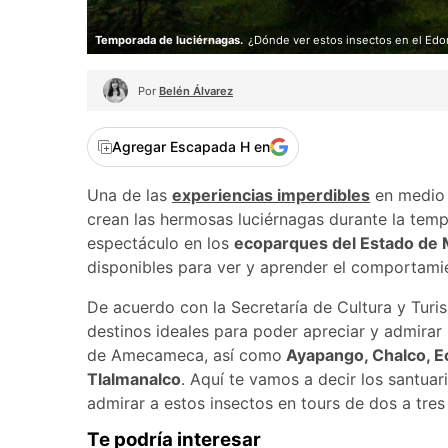
Temporada de luciérnagas.
¿Dónde ver estos insectos en el Ed
Por
Belén Álvarez
Agregar Escapada H en
Una de las
experiencias imperdibles
en medio 
crean las hermosas luciérnagas durante la tempo
espectáculo en los
ecoparques del Estado de 
disponibles para ver y aprender el comportami
De acuerdo con la Secretaría de Cultura y Tur
destinos ideales para poder apreciar y admirar
de Amecameca, así como
Ayapango, Chalco, Ec
Tlalmanalco
. Aquí te vamos a decir los santua
admirar a estos insectos en tours de dos a tres
Te podría interesar