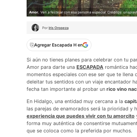
Amor.
Ven a festejar con esa persona especial
Créditos: unsplas
Por
Iris Oropeza
Agregar Escapada H en
Si aún no tienes planes para celebrar con tu pa
Amor para darte una
ESCAPADA
romántica hac
momentos especiales con ese ser que te llena 
deleitar tus sentidos con un viaje encantador 
fecha tan importante al probar un
rico vino nac
En Hidalgo, una entidad muy cercana a la
capit
las parejas de enamorados será la prioridad y 
experiencia que puedes vivir con tu amorcito
y
forma muy auténtica de consentirse mutuamente 
que se coloca como la preferida por muchos.