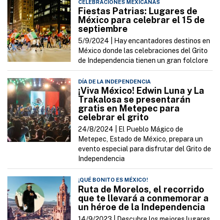
CELEBRACIONES MEXICANAS
Fiestas Patrias: Lugares de
México para celebrar el 15 de
septiembre
5/9/2024 |
Hay encantadores destinos en
México donde las celebraciones del Grito
de Independencia tienen un gran folclore
DÍA DE LA INDEPENDENCIA
¡Viva México! Edwin Luna y La
Trakalosa se presentarán
gratis en Metepec para
celebrar el grito
24/8/2024 |
El Pueblo Mágico de
Metepec, Estado de México, prepara un
evento especial para disfrutar del Grito de
Independencia
¡QUÉ BONITO ES MÉXICO!
Ruta de Morelos, el recorrido
que te llevará a conmemorar a
un héroe de la Independencia
14/9/2023 |
Descubre los mejores lugares